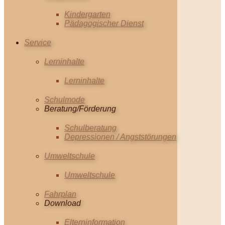
Kindergarten
Pädagogischer Dienst
Service
Lerninhalte
Lerninhalte
Schulmode
Beratung/Förderung
Schulberatung
Depressionen / Angststörungen
Umweltschule
Umweltschule
Fahrplan
Download
Elterninformation