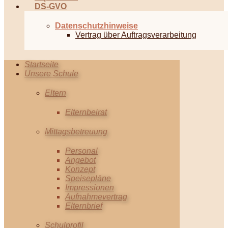
DS-GVO
Datenschutzhinweise
Vertrag über Auftragsverarbeitung
Startseite
Unsere Schule
Eltern
Elternbeirat
Mittagsbetreuung
Personal
Angebot
Konzept
Speisepläne
Impressionen
Aufnahmevertrag
Elternbrief
Schulprofil