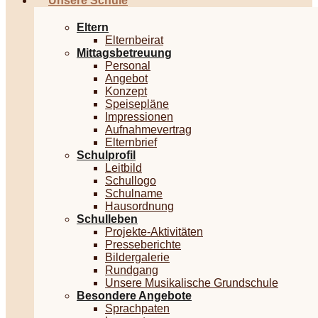
Unsere Schule
Eltern
Elternbeirat
Mittagsbetreuung
Personal
Angebot
Konzept
Speisepläne
Impressionen
Aufnahmevertrag
Elternbrief
Schulprofil
Leitbild
Schullogo
Schulname
Hausordnung
Schulleben
Projekte-Aktivitäten
Presseberichte
Bildergalerie
Rundgang
Unsere Musikalische Grundschule
Besondere Angebote
Sprachpaten