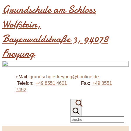
Grundschule am Schloss
Wolfstein​,
Bayerwaldstraße 3, 94078
Freyung
eMail:
grundschule-freyung@t-online.de
Telefon:
+49 8551 4601
Fax:
+49 8551
7492