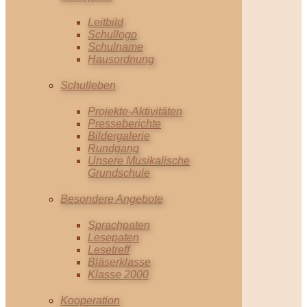
Leitbild
Schullogo
Schulname
Hausordnung
Schulleben
Projekte-Aktivitäten
Presseberichte
Bildergalerie
Rundgang
Unsere Musikalische
Grundschule
Besondere Angebote
Sprachpaten
Lesepaten
Lesetreff
Bläserklasse
Klasse 2000
Kooperation