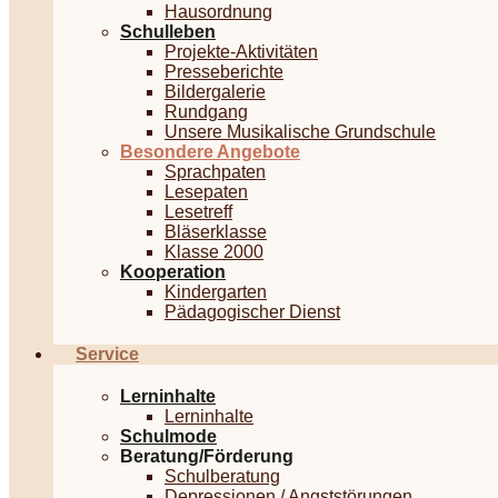
Hausordnung
Schulleben
Projekte-Aktivitäten
Presseberichte
Bildergalerie
Rundgang
Unsere Musikalische Grundschule
Besondere Angebote
Sprachpaten
Lesepaten
Lesetreff
Bläserklasse
Klasse 2000
Kooperation
Kindergarten
Pädagogischer Dienst
Service
Lerninhalte
Lerninhalte
Schulmode
Beratung/Förderung
Schulberatung
Depressionen / Angststörungen