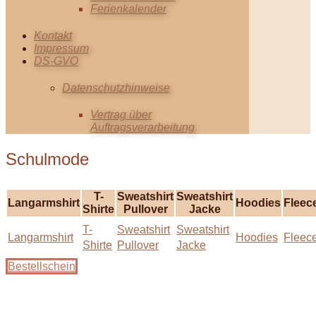
Ferienkalender
Kontakt
Impressum
DS-GVO
Datenschutzhinweise
Vertrag über
Auftragsverarbeitung
Schulmode
T-
Sweatshirt
Sweatshirt
Langarmshirt
Hoodies
Fleec
Shirte
Pullover
Jacke
T-
Sweatshirt
Sweatshirt
Langarmshirt
Hoodies
Fleec
Shirte
Pullover
Jacke
Bestellschein