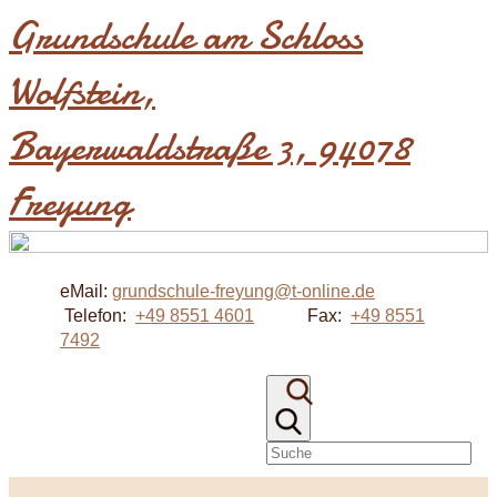
Grundschule am Schloss
Wolfstein​,
Bayerwaldstraße 3, 94078
Freyung
eMail:
grundschule-freyung@t-online.de
Telefon:
+49 8551 4601
Fax:
+49 8551
7492