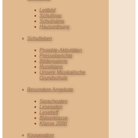
Leitbild
Schullogo
Schulname
Hausordnung
Schulleben
Projekte-Aktivitäten
Presseberichte
Bildergalerie
Rundgang
Unsere Musikalische
Grundschule
Besondere Angebote
Sprachpaten
Lesepaten
Lesetreff
Bläserklasse
Klasse 2000
Kooperation