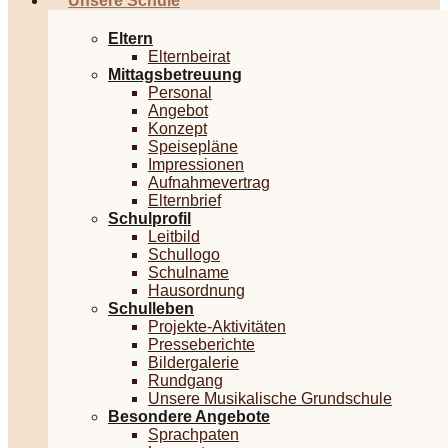
Unsere Schule
Eltern
Elternbeirat
Mittagsbetreuung
Personal
Angebot
Konzept
Speisepläne
Impressionen
Aufnahmevertrag
Elternbrief
Schulprofil
Leitbild
Schullogo
Schulname
Hausordnung
Schulleben
Projekte-Aktivitäten
Presseberichte
Bildergalerie
Rundgang
Unsere Musikalische Grundschule
Besondere Angebote
Sprachpaten