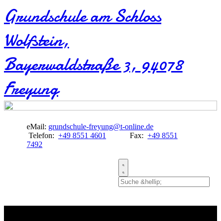
Grundschule am Schloss
Wolfstein​,
Bayerwaldstraße 3, 94078
Freyung
eMail:
grundschule-freyung@t-online.de
Telefon:
+49 8551 4601
Fax:
+49 8551
7492