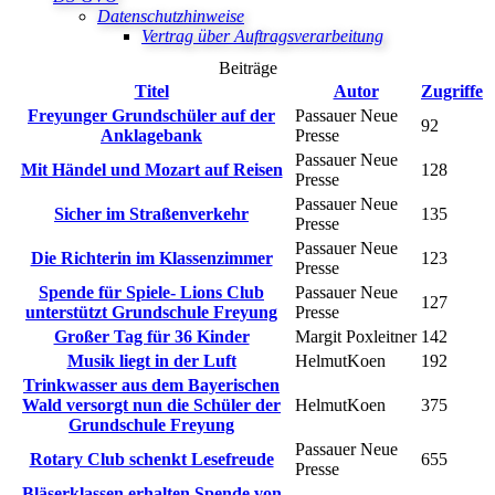
Datenschutzhinweise
Vertrag über Auftragsverarbeitung
Beiträge
Titel
Autor
Zugriffe
Freyunger Grundschüler auf der
Passauer Neue
92
Anklagebank
Presse
Passauer Neue
Mit Händel und Mozart auf Reisen
128
Presse
Passauer Neue
Sicher im Straßenverkehr
135
Presse
Passauer Neue
Die Richterin im Klassenzimmer
123
Presse
Spende für Spiele- Lions Club
Passauer Neue
127
unterstützt Grundschule Freyung
Presse
Großer Tag für 36 Kinder
Margit Poxleitner
142
Musik liegt in der Luft
HelmutKoen
192
Trinkwasser aus dem Bayerischen
Wald versorgt nun die Schüler der
HelmutKoen
375
Grundschule Freyung
Passauer Neue
Rotary Club schenkt Lesefreude
655
Presse
Bläserklassen erhalten Spende von