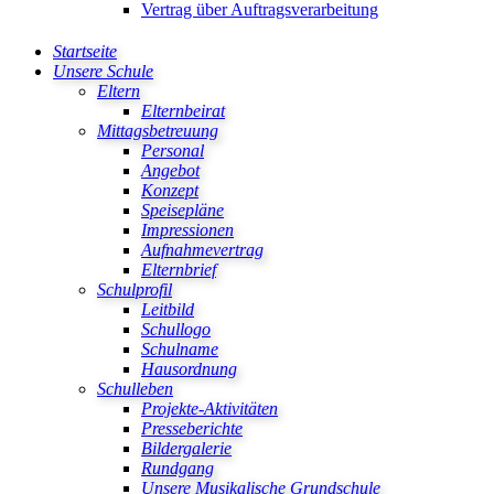
Vertrag über Auftragsverarbeitung
Startseite
Unsere Schule
Eltern
Elternbeirat
Mittagsbetreuung
Personal
Angebot
Konzept
Speisepläne
Impressionen
Aufnahmevertrag
Elternbrief
Schulprofil
Leitbild
Schullogo
Schulname
Hausordnung
Schulleben
Projekte-Aktivitäten
Presseberichte
Bildergalerie
Rundgang
Unsere Musikalische Grundschule