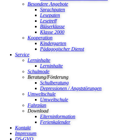
Besondere Angebote
Sprachpaten
Lesepaten
Lesetreff
Bläserklasse
Klasse 2000
Kooperation
Kindergarten
Pädagogischer Dienst
Service
Lerninhalte
Lerninhalte
Schulmode
Beratung/Förderung
Schulberatung
Depressionen / Angststörungen
Umweltschule
Umweltschule
Fahrplan
Download
Elterninformation
Ferienkalender
Kontakt
Impressum
DS-GVO