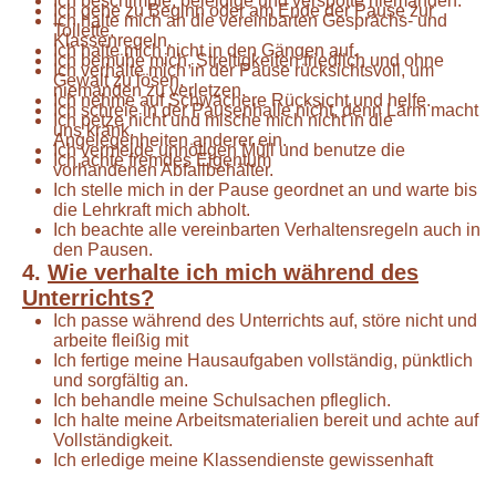
Ich beschimpfe, beleidige und verspotte niemanden.
Ich gehe zu Beginn oder am Ende der Pause zur
Ich halte mich an die vereinbarten Gesprächs- und
Toilette.
Klassenregeln.
Ich halte mich nicht in den Gängen auf.
Ich bemühe mich, Streitigkeiten friedlich und ohne
Ich verhalte mich in der Pause rücksichtsvoll, um
Gewalt zu lösen.
niemanden zu verletzen.
Ich nehme auf Schwächere Rücksicht und helfe.
Ich schreie in der Pausenhalle nicht, denn Lärm macht
Ich petze nicht und mische mich nicht in die
uns krank.
Angelegenheiten anderer
ein.
Ich vermeide unnötigen Müll und benutze die
Ich achte fremdes Eigentum
vorhandenen Abfallbehälter.
Ich stelle mich in der Pause geordnet an und warte bis
die Lehrkraft mich abholt.
Ich beachte alle vereinbarten Verhaltensregeln auch in
den Pausen.
4.
Wie verhalte ich mich während des
Unterrichts?
Ich passe während des Unterrichts auf, störe nicht und
arbeite fleißig mit
Ich fertige meine Hausaufgaben vollständig, pünktlich
und sorgfältig an.
Ich behandle meine Schulsachen pfleglich.
Ich halte meine Arbeitsmaterialien bereit und achte auf
Vollständigkeit.
Ich erledige meine Klassendienste gewissenhaft