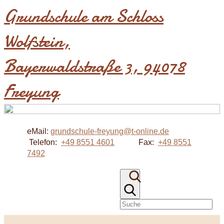
Grundschule am Schloss
Wolfstein​,
Bayerwaldstraße 3, 94078
Freyung
eMail:
grundschule-freyung@t-online.de
Telefon:
+49 8551 4601
Fax:
+49 8551
7492