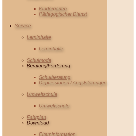
Kindergarten
Pädagogischer Dienst
Service
Lerninhalte
Lerninhalte
Schulmode
Beratung/Förderung
Schulberatung
Depressionen / Angststörungen
Umweltschule
Umweltschule
Fahrplan
Download
Elterninformation