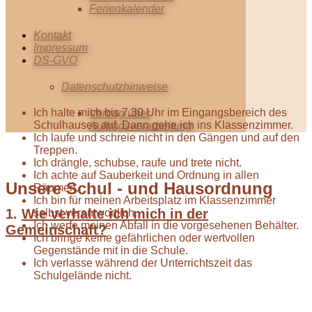
Ferienkalender
Kontakt
Impressum
DS-GVO
Datenschutzhinweise
Ich halte mich bis 7.30 Uhr im Eingangsbereich des
Vertrag über
Schulhauses auf. Dann gehe ich ins Klassenzimmer.
Auftragsverarbeitung
Ich laufe und schreie nicht in den Gängen und auf den
Treppen.
Ich drängle, schubse, raufe und trete nicht.
Ich achte auf Sauberkeit und Ordnung in allen
Unsere Schul - und Hausordnung
Räumen.
Ich bin für meinen Arbeitsplatz im Klassenzimmer
1.
Wie verhalte ich mich in der
selbst verantwortlich.
Ich werfe meinen Abfall in die vorgesehenen Behälter.
Gemeinschaft?
Ich bringe keine gefährlichen oder wertvollen
Gegenstände mit in die Schule.
Ich verlasse während der Unterrichtszeit das
Schulgelände nicht.