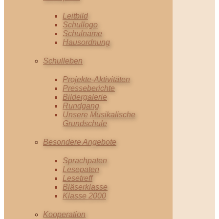
Leitbild
Schullogo
Schulname
Hausordnung
Schulleben
Projekte-Aktivitäten
Presseberichte
Bildergalerie
Rundgang
Unsere Musikalische
Grundschule
Besondere Angebote
Sprachpaten
Lesepaten
Lesetreff
Bläserklasse
Klasse 2000
Kooperation