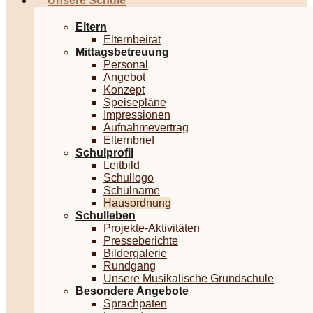
Unsere Schule
Eltern
Elternbeirat
Mittagsbetreuung
Personal
Angebot
Konzept
Speisepläne
Impressionen
Aufnahmevertrag
Elternbrief
Schulprofil
Leitbild
Schullogo
Schulname
Hausordnung
Schulleben
Projekte-Aktivitäten
Presseberichte
Bildergalerie
Rundgang
Unsere Musikalische Grundschule
Besondere Angebote
Sprachpaten