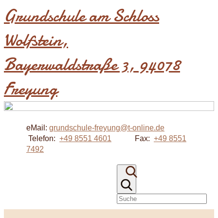
Grundschule am Schloss
Wolfstein​,
Bayerwaldstraße 3, 94078
Freyung
eMail:
grundschule-freyung@t-online.de
Telefon:
+49 8551 4601
Fax:
+49 8551
7492