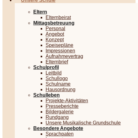
Unsere Schule
Eltern
Elternbeirat
Mittagsbetreuung
Personal
Angebot
Konzept
Speisepläne
Impressionen
Aufnahmevertrag
Elternbrief
Schulprofil
Leitbild
Schullogo
Schulname
Hausordnung
Schulleben
Projekte-Aktivitäten
Presseberichte
Bildergalerie
Rundgang
Unsere Musikalische Grundschule
Besondere Angebote
Sprachpaten