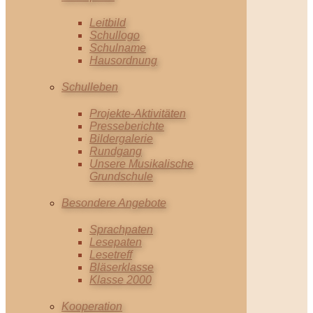
Leitbild
Schullogo
Schulname
Hausordnung
Schulleben
Projekte-Aktivitäten
Presseberichte
Bildergalerie
Rundgang
Unsere Musikalische
Grundschule
Besondere Angebote
Sprachpaten
Lesepaten
Lesetreff
Bläserklasse
Klasse 2000
Kooperation