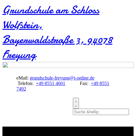
Grundschule am Schloss
Wolfstein​,
Bayerwaldstraße 3, 94078
Freyung
eMail:
grundschule-freyung@t-online.de
Telefon:
+49 8551 4601
Fax:
+49 8551
7492