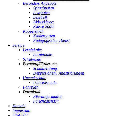
Besondere Angebote
Sprachpaten
Lesepaten
Lesetreff
Bläserklasse
Klasse 2000
Kooperation
Kindergarten
Pädagogischer Dienst
Service
Lerninhalte
Lerninhalte
Schulmode
Beratung/Förderung
Schulberatung
Depressionen / Angststörungen
Umweltschule
Umweltschule
Fahrplan
Download
Elterninformation
Ferienkalender
Kontakt
Impressum
DS-GVO