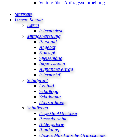
Vertrag über Auftragsverarbeitung
Startseite
Unsere Schule
Eltern
Elternbeirat
Mittagsbetreuung
Personal
Angebot
Konzept
Speisepläne
Impressionen
Aufnahmevertrag
Elternbrief
Schulprofil
Leitbild
Schullogo
Schulname
Hausordnung
Schulleben
Projekte-Aktivitäten
Presseberichte
Bildergalerie
Rundgang
Unsere Musikalische Grundschule