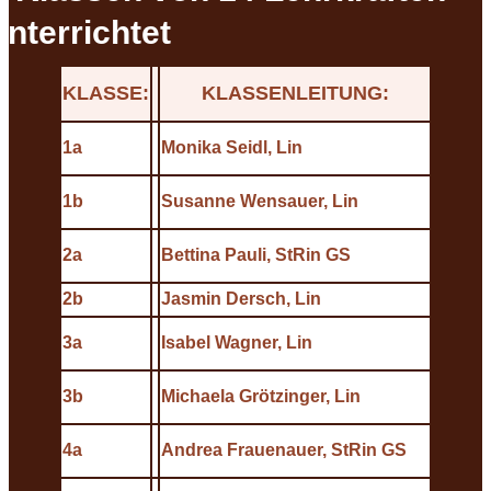
unterrichtet
KLASSE:
KLASSENLEITUNG:
1a
Monika Seidl, Lin
1b
Susanne Wensauer, Lin
2a
Bettina Pauli, StRin GS
2b
Jasmin Dersch, Lin
3a
Isabel Wagner, Lin
3b
Michaela Grötzinger, Lin
4a
Andrea Frauenauer, StRin GS