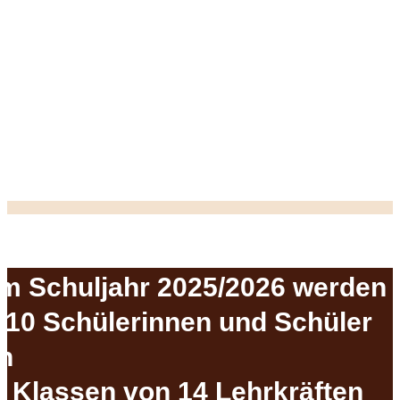
Im Schuljahr 2025/202​6 werden
210 Schülerinnen und Schüler
in
9 Klassen von 14 Lehrkräften