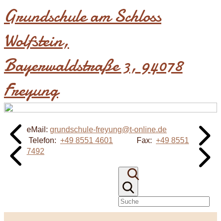
Grundschule am Schloss
Wolfstein​,
Bayerwaldstraße 3, 94078
Freyung
eMail:
grundschule-freyung@t-online.de
Telefon:
+49 8551 4601
Fax:
+49 8551
7492