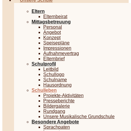
Unsere Schule
Eltern
Elternbeirat
Mittagsbetreuung
Personal
Angebot
Konzept
Speisepläne
Impressionen
Aufnahmevertrag
Elternbrief
Schulprofil
Leitbild
Schullogo
Schulname
Hausordnung
Schulleben
Projekte-Aktivitäten
Presseberichte
Bildergalerie
Rundgang
Unsere Musikalische Grundschule
Besondere Angebote
Sprachpaten