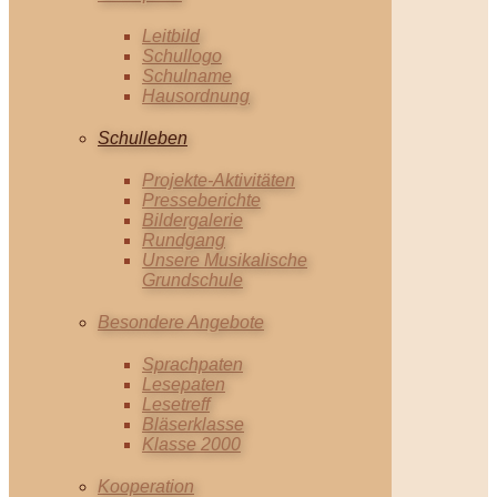
Leitbild
Schullogo
Schulname
Hausordnung
Schulleben
Projekte-Aktivitäten
Presseberichte
Bildergalerie
Rundgang
Unsere Musikalische
Grundschule
Besondere Angebote
Sprachpaten
Lesepaten
Lesetreff
Bläserklasse
Klasse 2000
Kooperation