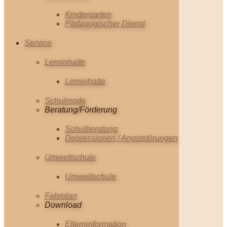
Kindergarten
Pädagogischer Dienst
Service
Lerninhalte
Lerninhalte
Schulmode
Beratung/Förderung
Schulberatung
Depressionen / Angststörungen
Umweltschule
Umweltschule
Fahrplan
Download
Elterninformation